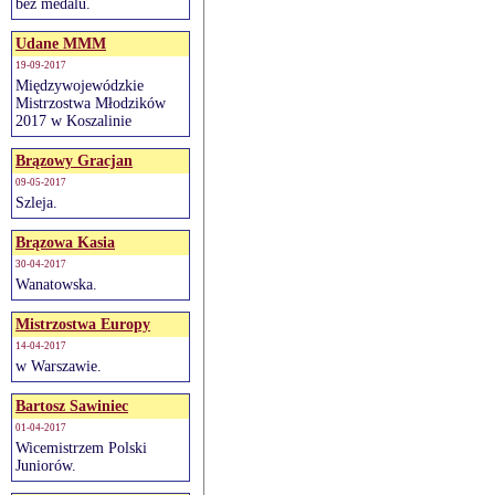
bez medalu.
Udane MMM
19-09-2017
Międzywojewódzkie
Mistrzostwa Młodzików
2017 w Koszalinie
Brązowy Gracjan
09-05-2017
Szleja.
Brązowa Kasia
30-04-2017
Wanatowska.
Mistrzostwa Europy
14-04-2017
w Warszawie.
Bartosz Sawiniec
01-04-2017
Wicemistrzem Polski
Juniorów.