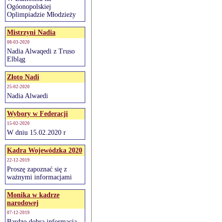
Ogóonopolskiej
Oplimpiadzie Młodzieży
Mistrzyni Nadia
08-03-2020
Nadia Alwaqedi z Truso
Elbląg
Złoto Nadi
25-02-2020
Nadia Alwaedi
Wybory w Federacji
15-02-2020
W dniu 15.02.2020 r
Kadra Wojewódzka 2020
22-12-2019
Proszę zapoznać się z
ważnymi informacjami
Monika w kadrze
narodowej
07-12-2019
Bardzo dobra informacja