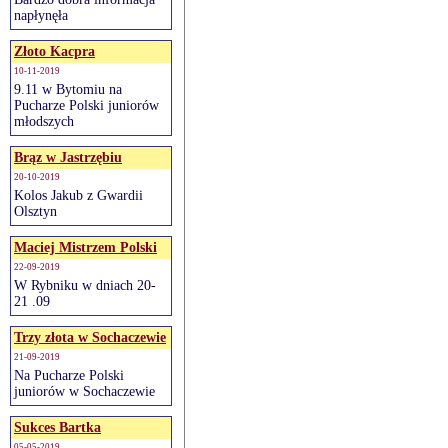
napłynęła
Złoto Kacpra
10-11-2019
9.11 w Bytomiu na
Pucharze Polski juniorów
młodszych
Brąz w Jastrzębiu
20-10-2019
Kolos Jakub z Gwardii
Olsztyn
Maciej Mistrzem Polski
22-09-2019
W Rybniku w dniach 20-
21 .09
Trzy złota w Sochaczewie
21-09-2019
Na Pucharze Polski
juniorów w Sochaczewie
Sukces Bartka
05-05-2019