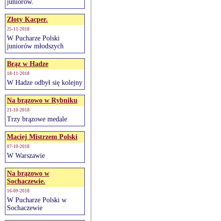
juniorów.
Złoty Kacper.
25-11-2018
W Pucharze Polski
juniorów młodszych
Brąz w Hadze
18-11-2018
W Hadze odbył się kolejny
Na brązowo w Rybniku
21-10-2018
Trzy brązowe medale
Maciej Mistrzem Polski
07-10-2018
W Warszawie
Na brązowo w
Sochaczewie.
16-09-2018
W Pucharze Polski w
Sochaczewie