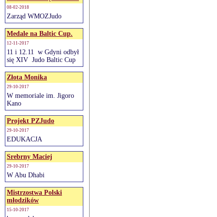
08-02-2018
Zarząd WMOZJudo
Medale na Baltic Cup.
12-11-2017
11 i 12.11 w Gdyni odbył
się XIV Judo Baltic Cup
Złota Monika
29-10-2017
W memoriale im. Jigoro
Kano
Projekt PZJudo
29-10-2017
EDUKACJA
Srebrny Maciej
29-10-2017
W Abu Dhabi
Mistrzostwa Polski
młodzików
15-10-2017