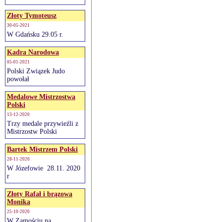
Złoty Tymoteusz
30-05-2021
W Gdańsku 29.05 r.
Kadra Narodowa
05-01-2021
Polski Związek Judo
powołał
Medalowe Mistrzostwa
Polski
13-12-2020
Trzy medale przywieźli z
Mistrzostw Polski
Bartek Mistrzem Polski
28-11-2020
W Józefowie 28.11. 2020
r
Złoty Rafał i brązowa
Monika
25-10-2020
W Zamościu na