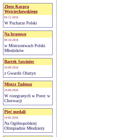
Złoto Kacpra
Wojciechowskiego
03-11-2016
W Pucharze Polski
Na brązowo
09-10-2016
w Mistrzostwach Polski
Młodzików
Bartek Sawiniec
10-09-2016
z Gwardii Olsztyn
Mistrz Tadeusz
24-06-2016
W rozegranych w Porec w
Chorwacji
Pięć medali
14-05-2016
Na Ogólnopolskiej
Olimpiadzie Młodzieży