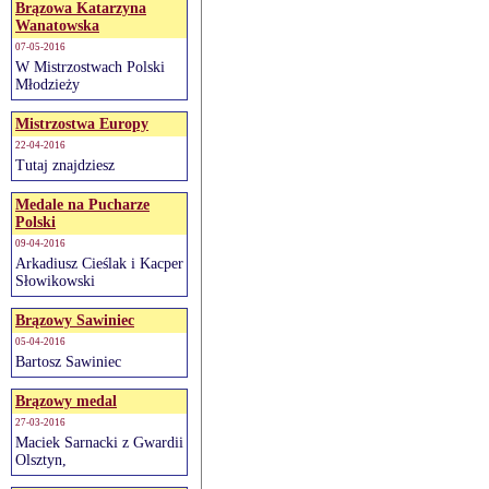
Brązowa Katarzyna
Wanatowska
07-05-2016
W Mistrzostwach Polski
Młodzieży
Mistrzostwa Europy
22-04-2016
Tutaj znajdziesz
Medale na Pucharze
Polski
09-04-2016
Arkadiusz Cieślak i Kacper
Słowikowski
Brązowy Sawiniec
05-04-2016
Bartosz Sawiniec
Brązowy medal
27-03-2016
Maciek Sarnacki z Gwardii
Olsztyn,