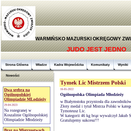
WARMIŃSKO MAZURSKI OKRĘGOWY ZWI
JUDO JEST JEDNO
Strona Główna
Władze
Kadra Wojewódzka
Komunikaty
Wyniki
Nowości
Tymek Lic Mistrzem Polski
Dwa srebra na
16-05-2022
Ogólnopolskiej
Ogólnopolska Olimpiada Młodzieży
Olimpiadzie MLodzieży
w Białymstoku przyniosła dla zawodnikó
29-04-2023
Złoty medal i tytuł Mistrza Polski w kat
Na rozegranej w
Tymoteusz Lic.
Koszalinie Ogólnopolskiej
W kategorii 46 kg brąz wywalczył Jakub S
Olimpiadzie Młodzieży
Gratulujemy sukcesu!!!
Brąz na Mistrzostwach