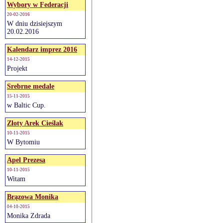
Wybory w Federacji
20-02-2016
W dniu dzisiejszym
20.02.2016
Kalendarz imprez 2016
14-12-2015
Projekt
Srebrne medale
15-11-2015
w Baltic Cup.
Złoty Arek Cieślak
10-11-2015
W Bytomiu
Apel Prezesa
10-11-2015
Witam
Brązowa Monika
04-10-2015
Monika Zdrada