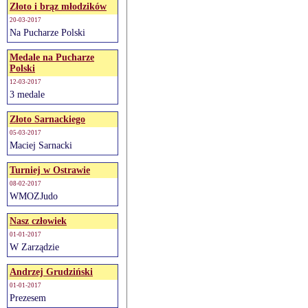
Złoto i brąz młodzików
20-03-2017
Na Pucharze Polski
Medale na Pucharze
Polski
12-03-2017
3 medale
Złoto Sarnackiego
05-03-2017
Maciej Sarnacki
Turniej w Ostrawie
08-02-2017
WMOZJudo
Nasz człowiek
01-01-2017
W Zarządzie
Andrzej Grudziński
01-01-2017
Prezesem