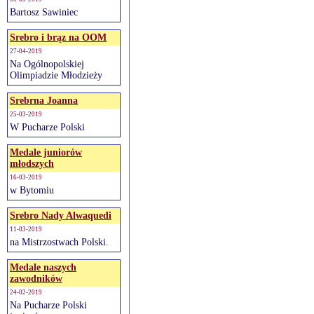
Bartosz Sawiniec
Srebro i brąz na OOM
27-04-2019
Na Ogólnopolskiej
Olimpiadzie Młodzieży
Srebrna Joanna
25-03-2019
W Pucharze Polski
Medale juniorów
młodszych
16-03-2019
w Bytomiu
Srebro Nady Alwaquedi
11-03-2019
na Mistrzostwach Polski.
Medale naszych
zawodników
24-02-2019
Na Pucharze Polski