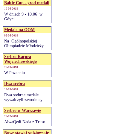
Baltic Cup - grad medali
10-06-2018
W dniach 9 - 10.06 w
Gdyni
Medale na OOM
02-06-2018
Na Ogólnopolskiej
Olimpiadzie Młodzieży
Srebro Kacpra
Wojciechowskiego
25-03-2018
W Poznaniu
Dwa srebra
18-03-2018
Dwa srebrne medale
wywalczyli zawodnicy
Srebro w Warszawie
25-02-2018
AlwaQedi Nada z Truso
Nowe stawki sędziowskie