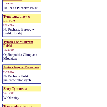
11-09-2022
10 .09 na Pucharze Polski
Tymoteusz piąty w
Europie
22-05-2022
Na Pucharze Europy w
Bielsku Białej
Tymek Lic Mistrzem
Polski
16-05-2022
Ogólnopolska Olimpiada
Młodzieży
Złoto i brąz w Piasecznie
06-03-2022
Na Pucharze Polski
juniorów młodszych
Złoty Tymoteusz
20-11-2021
W Oleśnicy
Trzy medale Tomity