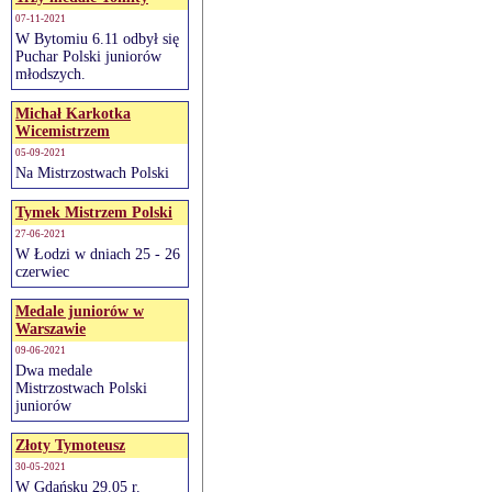
07-11-2021
W Bytomiu 6.11 odbył się
Puchar Polski juniorów
młodszych.
Michał Karkotka
Wicemistrzem
05-09-2021
Na Mistrzostwach Polski
Tymek Mistrzem Polski
27-06-2021
W Łodzi w dniach 25 - 26
czerwiec
Medale juniorów w
Warszawie
09-06-2021
Dwa medale
Mistrzostwach Polski
juniorów
Złoty Tymoteusz
30-05-2021
W Gdańsku 29.05 r.