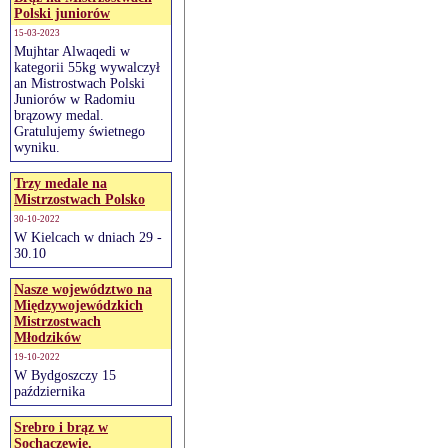
Polski juniorów
15-03-2023
Mujhtar Alwaqedi w
kategorii 55kg wywalczył
an Mistrostwach Polski
Juniorów w Radomiu
brązowy medal.
Gratulujemy świetnego
wyniku.
Trzy medale na
Mistrzostwach Polsko
30-10-2022
W Kielcach w dniach 29 -
30.10
Nasze województwo na
Międzywojewódzkich
Mistrzostwach
Młodzików
19-10-2022
W Bydgoszczy 15
października
Srebro i brąz w
Sochaczewie.